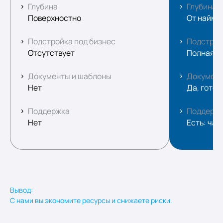
Глубина
Глубина
Поверхностно
От найма 
Подстройка под бизнес
Подстрой
Отсутствует
Полная а
Документы и шаблоны
Документ
Нет
Да, гото
Поддержка
Поддерж
Нет
Есть: чат
Вывод:
С нами вы экономите ресурсы и снижаете риски.