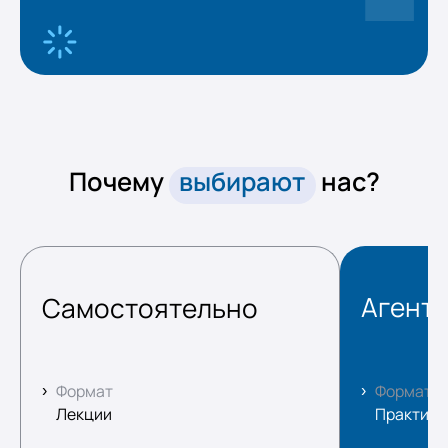
Почему
выбирают
нас?
Агент
Самостоятельно
Формат
Формат
Лекции
Практика