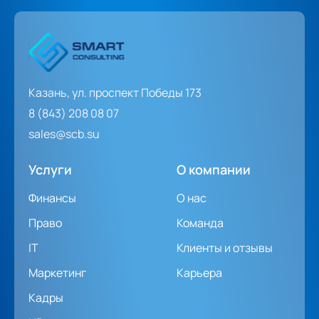
Казань, ул. проспект Победы 173
8 (843) 208 08 07
sales@scb.su
Услуги
О компании
Финансы
О нас
Право
Команда
IT
Клиенты и отзывы
Маркетинг
Карьера
Кадры