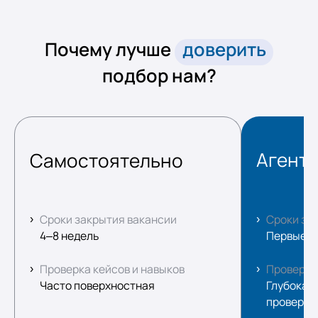
Почему лучше
доверить
подбор нам?
Агент
Самостоятельно
Сроки закрытия вакансии
Сроки за
4–8 недель
Первые к
Проверка кейсов и навыков
Проверка
Часто поверхностная
Глубокая:
проверки