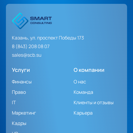
Казань, ул. проспект Победы 173
8 (843) 208 08 07
sales@scb.su
Услуги
О компании
Финансы
О нас
Право
Команда
IT
Клиенты и отзывы
Маркетинг
Карьера
Кадры