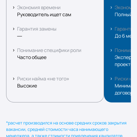
Экономия времени
Экономия
Руководитель ищет сам
Полный ц
Гарантия замены
Гарантия
—
До 6 мес
Понимание специфики роли
Понимани
Часто общее
Экспертны
проектов
Риски найма «не того»
Риски най
Высокие
Минималь
договоро
*расчет производился на основе средних сроков закрытия
вакансии, средней стоимости часа нанимающего
менеджера, а также стоимости привлечения кандидатов.