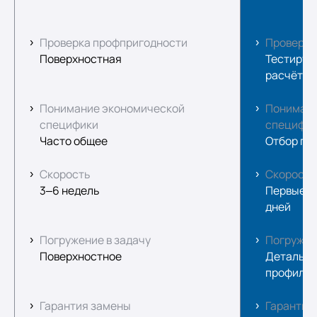
Проверка профпригодности
Проверка
Поверхностная
Тестируе
расчётах
Понимание экономической
Понимани
специфики
специфи
Часто общее
Отбор под
Скорость
Скорость
3–6 недель
Первые ф
дней
Погружение в задачу
Погружен
Поверхностное
Детальны
профиль
Гарантия замены
Гарантия