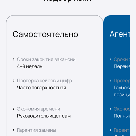
Агент
Самостоятельно
Сроки закрытия вакансии
Сроки за
4–8 недель
Первые к
Проверка кейсов и цифр
Проверка
Часто поверхностная
Глубокая:
позиций
Экономия времени
Экономия
Руководитель ищет сам
Полный ц
Гарантия замены
Гарантия