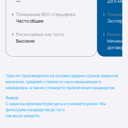
—
До 6 мес
Понимание SEO-специфики
Понимани
Часто общее
Экспертны
Риски найма «не того»
Риски най
Высокие
Минималь
договоро
*расчет производился на основе средних сроков закрытия
вакансии, средней стоимости часа нанимающего
менеджера, а также стоимости привлечения кандидатов.
Вывод:
С нами вы экономите ресурсы и снижаете риски. Мы
фильтруем кандидатов до того
как вы их увидите.