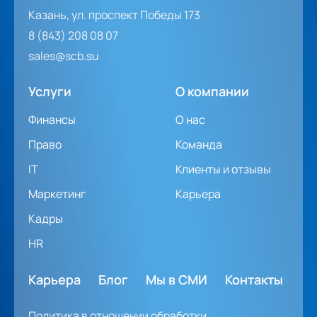
Казань, ул. проспект Победы 173
8 (843) 208 08 07
sales@scb.su
Услуги
О компании
Финансы
О нас
Право
Команда
IT
Клиенты и отзывы
Маркетинг
Карьера
Кадры
HR
Карьера
Блог
Мы в СМИ
Контакты
Политика в отношении обработки