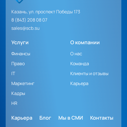
Казань, ул. проспект Победы 173
8 (843) 208 08 07
sales@scb.su
Услуги
О компании
Финансы
О нас
Право
Команда
IT
Клиенты и отзывы
Маркетинг
Карьера
Кадры
HR
Карьера
Блог
Мы в СМИ
Контакты