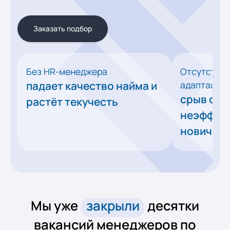
Заказать подбор
Без HR-менеджера
Отсутствие
падает качество найма и
адаптации 
срыв сро
растёт текучесть
неэффек
новичко
Мы уже
закрыли
десятки
вакансий менеджеров по