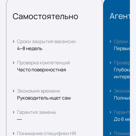
Агент
Самостоятельно
Сроки закрытия вакансии
Сроки за
4–8 недель
Первые к
Проверка компетенций
Проверка
Часто поверхностная
Глубокая:
интервью
Экономия времени
Экономия
Руководитель ищет сам
Полный ц
Гарантия замены
Гарантия
—
До 6 мес
Понимание специфики HR
Понимани