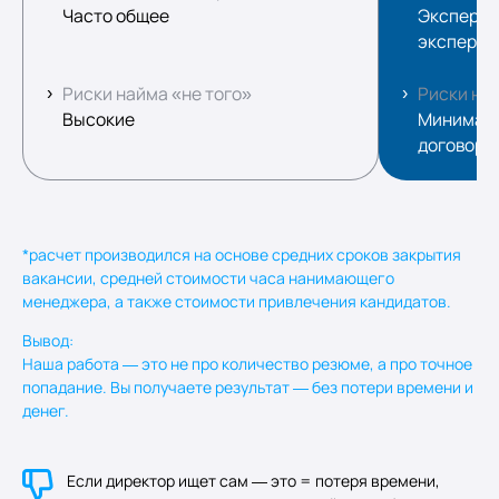
Часто общее
Экспертн
эксперти
Риски найма «не того»
Риски най
Высокие
Минималь
договоро
*расчет производился на основе средних сроков закрытия
вакансии, средней стоимости часа нанимающего
менеджера, а также стоимости привлечения кандидатов.
Вывод:
Наша работа — это не про количество резюме, а про точное
попадание. Вы получаете результат — без потери времени и
денег.
Если директор ищет сам — это = потеря времени,