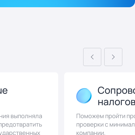
ue
Сопров
налогов
ния выполняла
Поможем пройти пр
 предотвратить
проверки с минима
сударственных
компании.