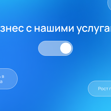
знес с нашими услуг
 в
на
Рост 