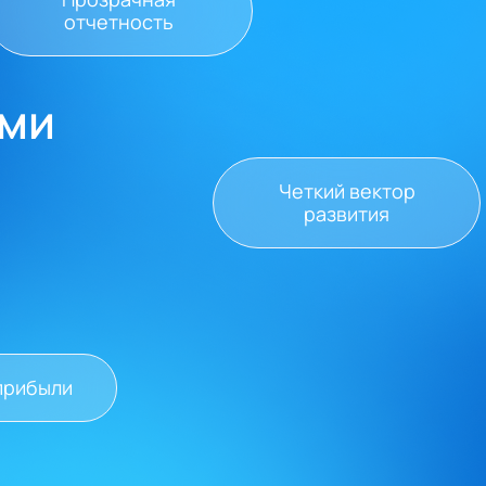
отчетность
ами
Четкий вектор
развития
прибыли