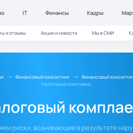
во
IT
Финансы
Кадры
Мар
ты и отзывы
Акции и новости
Мы в СМИ
К
ая
Финансовый консалтинг
Финансовый консалти
Налоговый комплаенс
логовый компла
яем риски, возникающие в результате нар