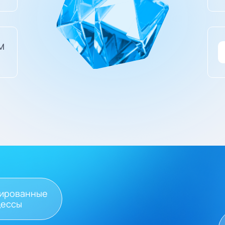
м
зированные
цессы