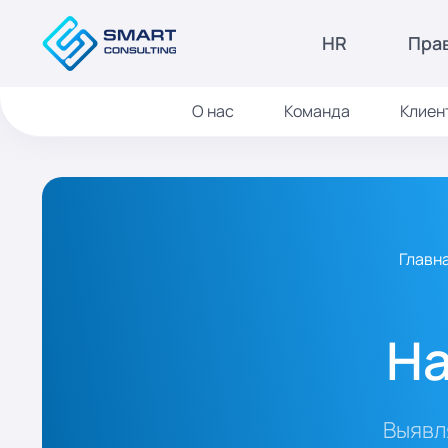
HR
Пра
О нас
Команда
Клиен
Главн
На
Выявл