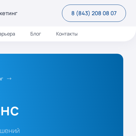
кетинг
8 (843) 208 08 07
арьера
Блог
Контакты
нг
енс
ушений