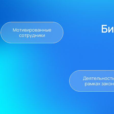
Би
Мотивированные
сотрудники
Деятельность
рамках зако