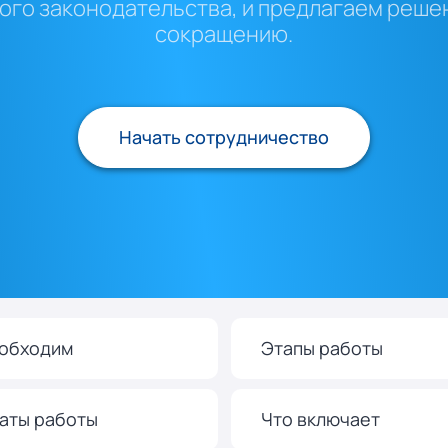
ого законодательства, и предлагаем решен
сокращению.
Начать сотрудничество
еобходим
Этапы работы
аты работы
Что включает