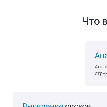
Что 
Ан
Анал
стру
Выявление
рисков