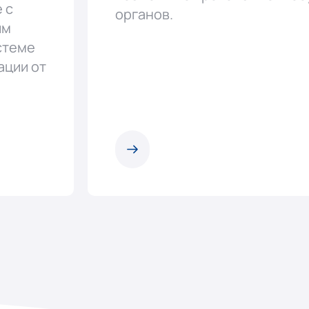
 с
органов.
им
стеме
ации от