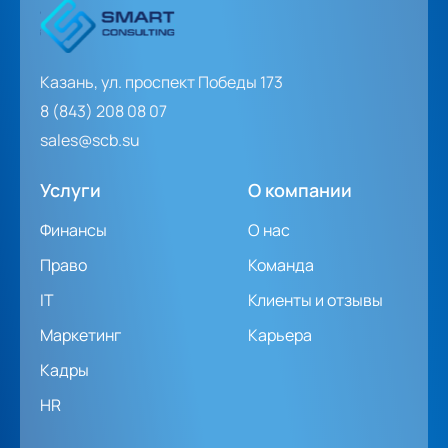
Казань, ул. проспект Победы 173
8 (843) 208 08 07
sales@scb.su
Услуги
О компании
Финансы
О нас
Право
Команда
IT
Клиенты и отзывы
Маркетинг
Карьера
Кадры
HR