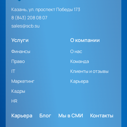
Казань, ул. проспект Победы 173
8 (843) 208 08 07
sales@scb.su
Услуги
О компании
Финансы
О нас
Право
Команда
IT
Клиенты и отзывы
Маркетинг
Карьера
Кадры
HR
Карьера
Блог
Мы в СМИ
Контакты